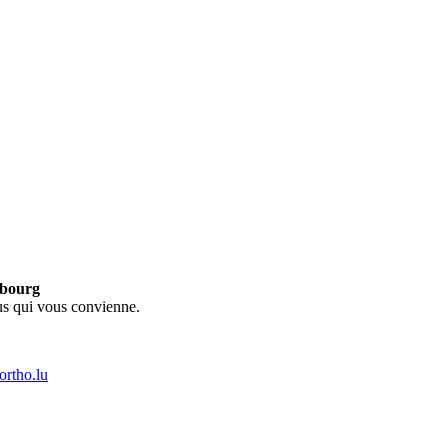
mbourg
us qui vous convienne.
rtho.lu